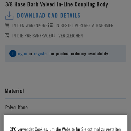
3/8 Hose Barb Valved In-Line Coupling Body
DOWNLOAD CAD DETAILS
IN DEN WARENKORB
IN BESTELLVORLAGE AUFNEHMEN
IN DIE PREISANFRAGE
VERGLEICHEN
Log in
or
register
for product ordering availability.
Material
Polysulfone
Material Finish
CPC verwendet Cookies, um die Website für Sie optimal zu gestalten