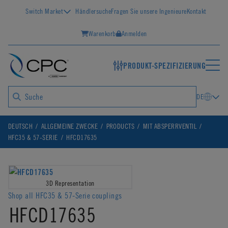
Switch Market
Händlersuche
Fragen Sie unsere Ingenieure
Kontakt
Warenkorb
Anmelden
PRODUKT-SPEZIFIZIERUNG
DE
DEUTSCH
ALLGEMEINE ZWECKE
PRODUCTS
MIT ABSPERRVENTIL
HFC35 & 57-SERIE
HFCD17635
3D Representation
Shop all HFC35 & 57-Serie couplings
HFCD17635