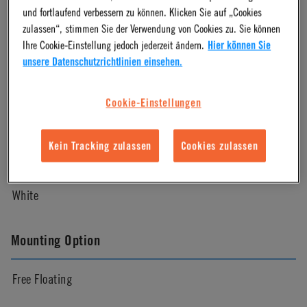
und fortlaufend verbessern zu können. Klicken Sie auf „Cookies
Molded Black
zulassen“, stimmen Sie der Verwendung von Cookies zu. Sie können
Ihre Cookie-Einstellung jedoch jederzeit ändern.
Hier können Sie
unsere Datenschutzrichtlinien einsehen.
Pressure Range
Cookie-Einstellungen
Vacuum to 125 psi, 8.6 bar
Kein Tracking zulassen
Cookies zulassen
Color
White
Mounting Option
Free Floating