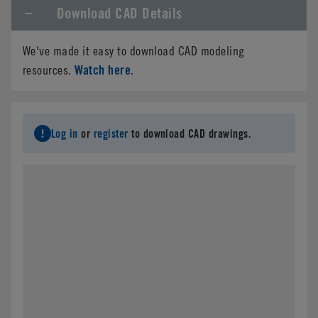
Download CAD Details
Company Name
*
We've made it easy to download CAD modeling
Phone
Watch here
resources.
.
Email
*
Log in
or
register
to download CAD drawings.
Address
*
City
*
State/Province
*
Country
*
Postal Code
*