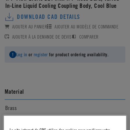
In-Line Liquid Cooling Coupling Body, Cool Blue
DOWNLOAD CAD DETAILS
AJOUTER AU PANIER
AJOUTER AU MODÈLE DE COMMANDE
AJOUTER À LA DEMANDE DE DEVIS
COMPARER
Log in
or
register
for product ordering availability.
Material
Brass
Material Finish
Le site internet de CPC utilise des cookies pour améliorer votre