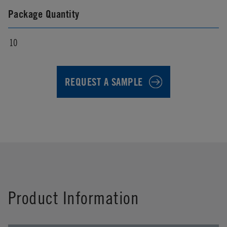
Package Quantity
10
REQUEST A SAMPLE
First Name
*
Product Information
Last Name
*