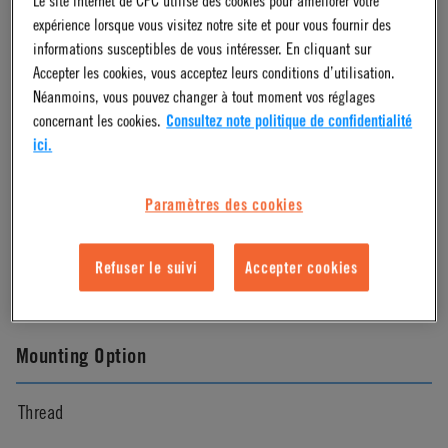
expérience lorsque vous visitez notre site et pour vous fournir des
Chrome
informations susceptibles de vous intéresser. En cliquant sur
Accepter les cookies, vous acceptez leurs conditions d’utilisation.
Néanmoins, vous pouvez changer à tout moment vos réglages
Pressure Range
concernant les cookies.
Consultez note politique de confidentialité
ici.
Vacuum to 120 psi, 8.3 bar
Paramètres des cookies
Color
Refuser le suivi
Accepter cookies
Metallic with cool blue
Mounting Option
Thread