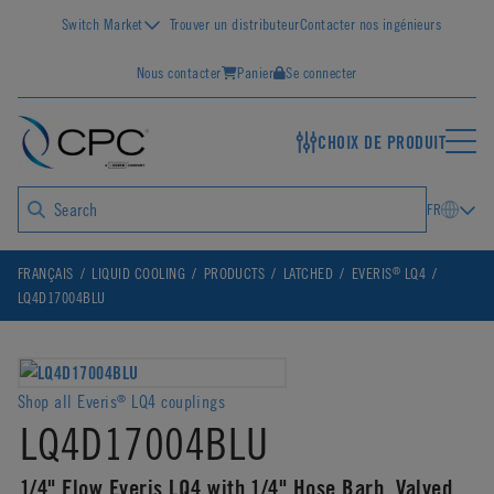
Switch Market
Trouver un distributeur
Contacter nos ingénieurs
Nous contacter
Panier
Se connecter
CHOIX DE PRODUIT
FR
®
FRANÇAIS
LIQUID COOLING
PRODUCTS
LATCHED
EVERIS
LQ4
LQ4D17004BLU
Shop all Everis
LQ4 couplings
®
LQ4D17004BLU
1/4" Flow Everis LQ4 with 1/4" Hose Barb, Valved