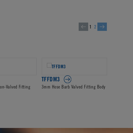
1
2
TFFDM3
TFFD01
on-Valved Fitting
3mm Hose Barb Valved Fitting Body
1/16 Hose B