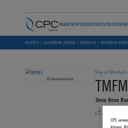
BRANCHEN
PRODUKTE
WISSENSZENTRUM
DEUTSCH
ALLGEMEINE ZWECKE
PRODUCTS
MEHRFACH-VERB
Shop all Mehrfach-
TMFM
3D Representation
3mm Hose Barb
DOWNLO
CPC verwen
können. Kl