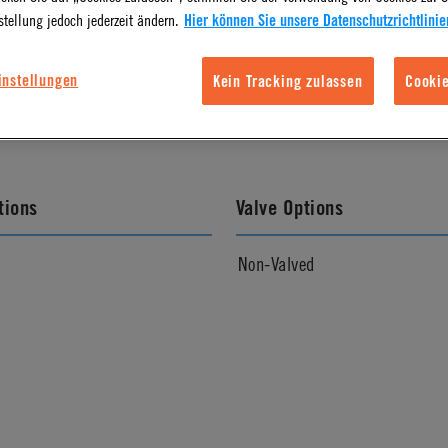
stellung jedoch jederzeit ändern.
Hier können Sie unsere Datenschutzrichtlinie
l Finish
Pressure Range
instellungen
Kein Tracking zulassen
Cookie
Black
Vacuum to 100psi, 6.9 bar per 
tions
Valve Options
Non-Valved