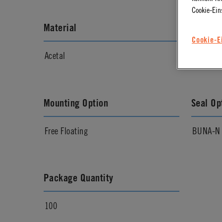
Cookie-Ein
Material
Materia
Cookie-E
Acetal
Molded 
Mounting Option
Seal Op
Free Floating
BUNA-N
Package Quantity
100