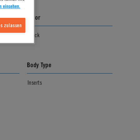
n einsehen.
Color
s zulassen
line
Black
Body Type
Inserts