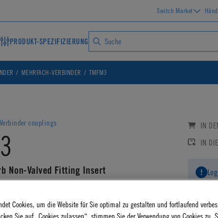
Switch Market
Händ
PRODUKT-SPEZIFIZIERUNG
INDER
MEHRFACH-VERBINDER
TMFM3
Verbinder couplings
IN D
3
IN DI
 Non-Valved Fitting Insert
Log
AD CAD DETAILS
det Cookies, um die Website für Sie optimal zu gestalten und fortlaufend verbes
icken Sie auf „Cookies zulassen“, stimmen Sie der Verwendung von Cookies zu. S