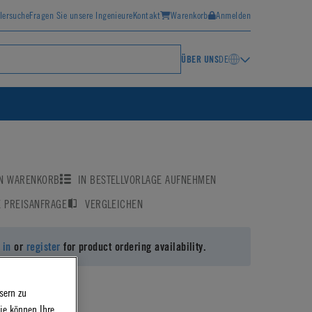
lersuche
Fragen Sie unsere Ingenieure
Kontakt
Warenkorb
Anmelden
ÜBER UNS
DE
EN WARENKORB
IN BESTELLVORLAGE AUFNEHMEN
E PREISANFRAGE
VERGLEICHEN
 in
or
register
for product ordering availability.
sern zu
ie können Ihre