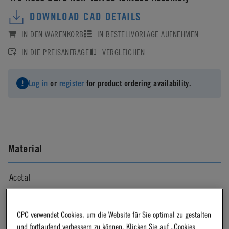
DOWNLOAD CAD DETAILS
IN DEN WARENKORB
IN BESTELLVORLAGE AUFNEHMEN
IN DIE PREISANFRAGE
VERGLEICHEN
Log in
or
register
for product ordering availability.
Material
Acetal
Material Finish
CPC verwendet Cookies, um die Website für Sie optimal zu gestalten
und fortlaufend verbessern zu können. Klicken Sie auf „Cookies