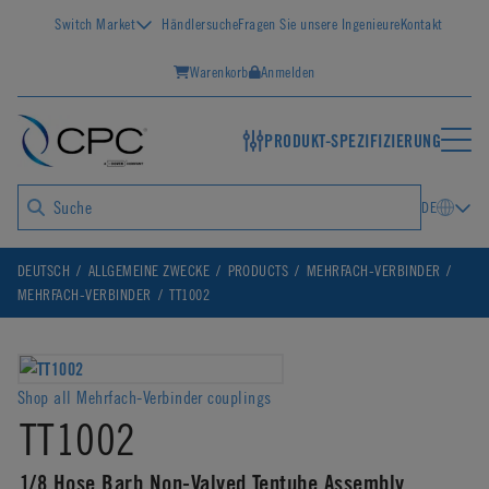
Switch Market
Händlersuche
Fragen Sie unsere Ingenieure
Kontakt
Warenkorb
Anmelden
PRODUKT-SPEZIFIZIERUNG
DE
DEUTSCH
ALLGEMEINE ZWECKE
PRODUCTS
MEHRFACH-VERBINDER
MEHRFACH-VERBINDER
TT1002
Shop all Mehrfach-Verbinder couplings
TT1002
1/8 Hose Barb Non-Valved Tentube Assembly