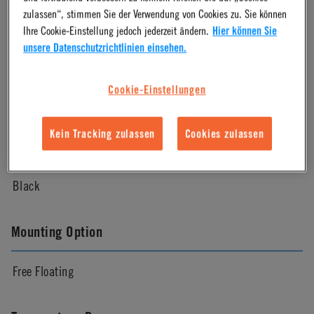
Molded Black
zulassen“, stimmen Sie der Verwendung von Cookies zu. Sie können
Ihre Cookie-Einstellung jedoch jederzeit ändern.
Hier können Sie
unsere Datenschutzrichtlinien einsehen.
Pressure Range
Cookie-Einstellungen
Vacuum to 100psi, 6.9 bar per line
Kein Tracking zulassen
Cookies zulassen
Color
Black
Mounting Option
Free Floating