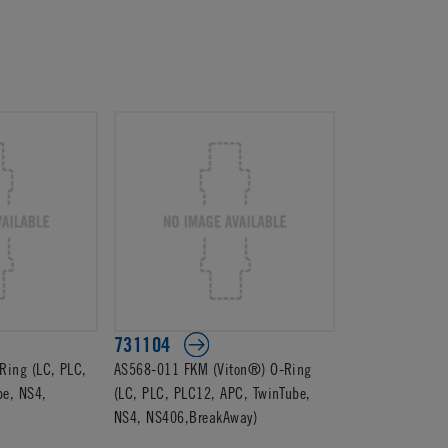
731104
ing (LC, PLC,
AS568-011 FKM (Viton®) O-Ring
be, NS4,
(LC, PLC, PLC12, APC, TwinTube,
NS4, NS406,BreakAway)