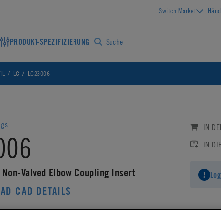
Switch Market
Händ
PRODUKT-SPEZIFIZIERUNG
IL
LC
LC23006
ngs
IN D
006
IN DI
 Non-Valved Elbow Coupling Insert
Log
AD CAD DETAILS