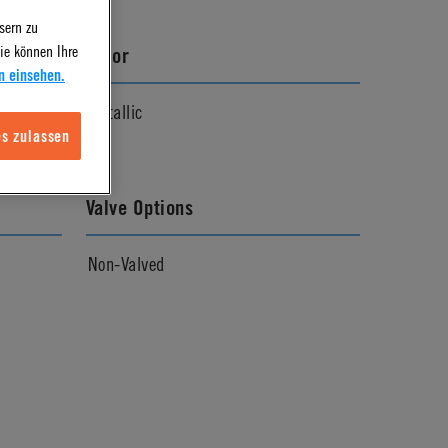
sern zu
ie können Ihre
Color
n einsehen.
Metallic
s zulassen
Valve Options
Non-Valved