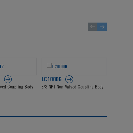
2
LC10006
PLC1400
lved Coupling Body
3/8 NPT Non-Valved Coupling Body
3/8 JG Non-
Body