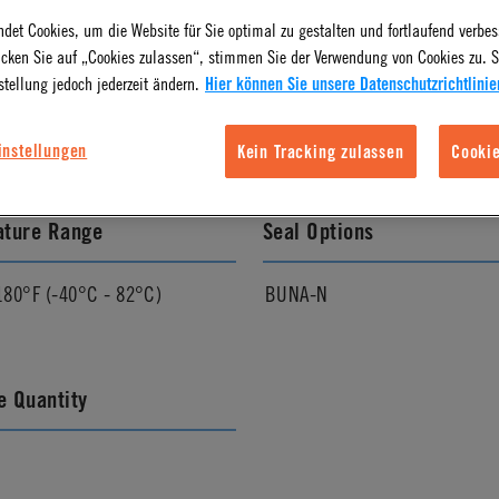
det Cookies, um die Website für Sie optimal zu gestalten und fortlaufend verbes
icken Sie auf „Cookies zulassen“, stimmen Sie der Verwendung von Cookies zu. S
l Finish
Pressure Range
stellung jedoch jederzeit ändern.
Hier können Sie unsere Datenschutzrichtlinie
Vacuum to 250 psi, 17.3 bar
instellungen
Kein Tracking zulassen
Cookie
ature Range
Seal Options
180°F (-40°C - 82°C)
BUNA-N
 Quantity