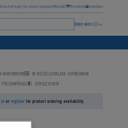
lersuche
Fragen Sie unsere Ingenieure
Kontakt
Warenkorb
Anmelden
ÜBER UNS
DE
EN WARENKORB
IN BESTELLVORLAGE AUFNEHMEN
E PREISANFRAGE
VERGLEICHEN
 in
or
register
for product ordering availability.