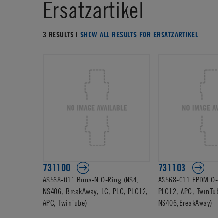
Ersatzartikel
3 RESULTS |
SHOW ALL RESULTS FOR ERSATZARTIKEL
731100
731103
AS568-011 Buna-N O-Ring (NS4,
AS568-011 EPDM O-R
NS406, BreakAway, LC, PLC, PLC12,
PLC12, APC, TwinTu
APC, TwinTube)
NS406,BreakAway)