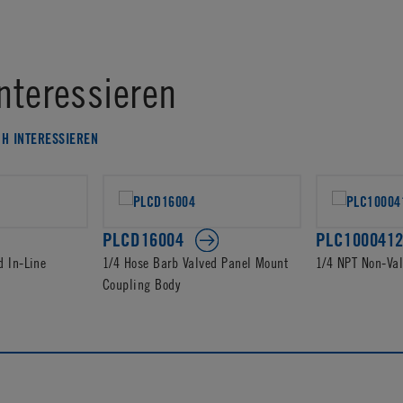
nteressieren
CH INTERESSIEREN
PLCD16004
PLC100041
d In-Line
1/4 Hose Barb Valved Panel Mount
1/4 NPT Non-Va
Coupling Body