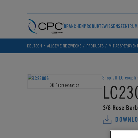
BRANCHEN
PRODUKTE
WISSENSZENTRUM
DEUTSCH
ALLGEMEINE ZWECKE
PRODUCTS
MIT ABSPERRVENT
Shop all LC coupli
LC23
3D Representation
3/8 Hose Barb
DOWNLO