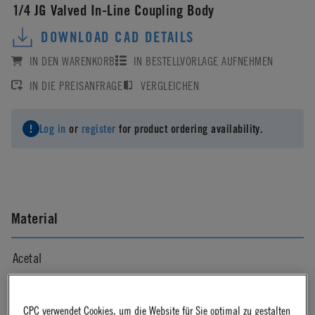
1/4 JG Valved In-Line Coupling Body
DOWNLOAD CAD DETAILS
IN DEN WARENKORB
IN BESTELLVORLAGE AUFNEHMEN
IN DIE PREISANFRAGE
VERGLEICHEN
Log in
or
register
for product ordering availability.
Material
Acetal
Material Finish
CPC verwendet Cookies, um die Website für Sie optimal zu gestalten