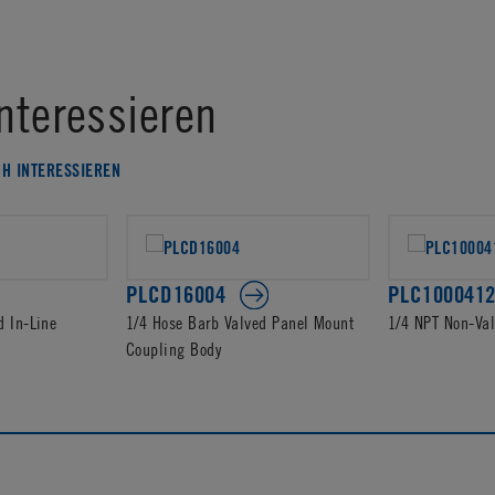
nteressieren
CH INTERESSIEREN
PLCD16004
PLC100041
d In-Line
1/4 Hose Barb Valved Panel Mount
1/4 NPT Non-Va
Coupling Body