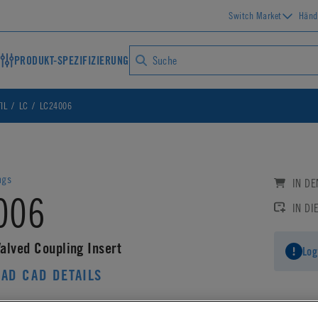
Switch Market
Händ
PRODUKT-SPEZIFIZIERUNG
IL
LC
LC24006
ngs
IN D
006
IN DI
alved Coupling Insert
Log
AD CAD DETAILS