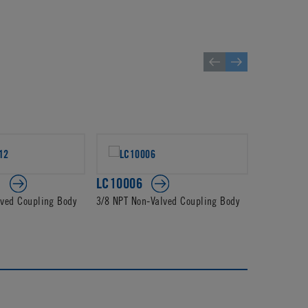
2
LC10006
PLC1400
lved Coupling Body
3/8 NPT Non-Valved Coupling Body
3/8 JG Non-
Body