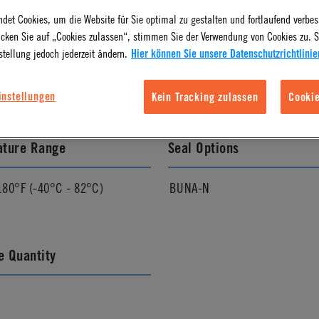
det Cookies, um die Website für Sie optimal zu gestalten und fortlaufend verbes
icken Sie auf „Cookies zulassen“, stimmen Sie der Verwendung von Cookies zu. S
l Finish
Pressure Range
stellung jedoch jederzeit ändern.
Hier können Sie unsere Datenschutzrichtlinie
Vacuum to 250 psi, 17.3 bar
instellungen
Kein Tracking zulassen
Cookie
ature Range
Seal Options
180°F (-40°C - 82°C)
BUNA-N
 Quantity