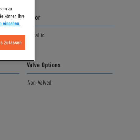
sern zu
ie können Ihre
Color
n einsehen.
Metallic
s zulassen
Valve Options
Non-Valved