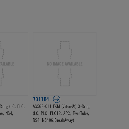
731104
ing (LC, PLC,
AS568-011 FKM (Viton®) O-Ring
be, NS4,
(LC, PLC, PLC12, APC, TwinTube,
NS4, NS406,BreakAway)