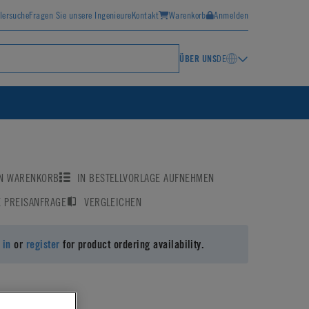
lersuche
Fragen Sie unsere Ingenieure
Kontakt
Warenkorb
Anmelden
ÜBER UNS
DE
EN WARENKORB
IN BESTELLVORLAGE AUFNEHMEN
E PREISANFRAGE
VERGLEICHEN
 in
or
register
for product ordering availability.