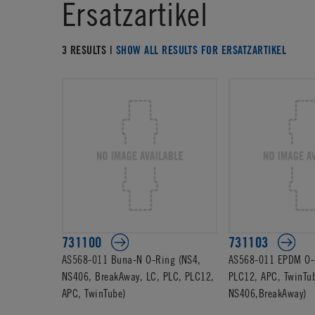
Ersatzartikel
3 RESULTS |
SHOW ALL RESULTS FOR ERSATZARTIKEL
731100
731103
AS568-011 Buna-N O-Ring (NS4,
AS568-011 EPDM O-R
NS406, BreakAway, LC, PLC, PLC12,
PLC12, APC, TwinTu
APC, TwinTube)
NS406,BreakAway)