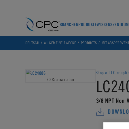
BRANCHEN
PRODUKTE
WISSENSZENTRUM
DEUTSCH
ALLGEMEINE ZWECKE
PRODUCTS
MIT ABSPERRVENT
Shop all LC coupli
LC24
3D Representation
3/8 NPT Non-V
DOWNLO