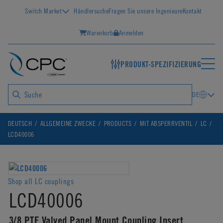
Switch Market
Händlersuche
Fragen Sie unsere Ingenieure
Kontakt
Warenkorb
Anmelden
PRODUKT-SPEZIFIZIERUNG
DE
DEUTSCH
ALLGEMEINE ZWECKE
PRODUCTS
MIT ABSPERRVENTIL
LC
LCD40006
Shop all LC couplings
LCD40006
3/8 PTF Valved Panel Mount Coupling Insert