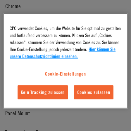
Chrome
Pressure Range
CPC verwendet Cookies, um die Website für Sie optimal zu gestalten
und fortlaufend verbessern zu können. Klicken Sie auf „Cookies
Vacuum to 250 psi, 17.3 bar
zulassen“, stimmen Sie der Verwendung von Cookies zu. Sie können
Ihre Cookie-Einstellung jedoch jederzeit ändern.
Hier können Sie
unsere Datenschutzrichtlinien einsehen.
Color
Cookie-Einstellungen
Metallic
Kein Tracking zulassen
Cookies zulassen
Mounting Option
Panel Mount