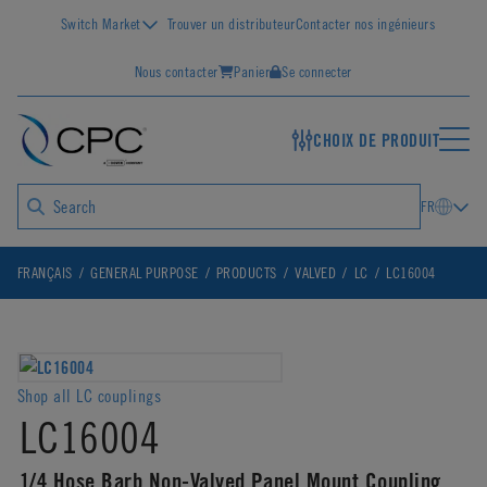
Switch Market
Trouver un distributeur
Contacter nos ingénieurs
Nous contacter
Panier
Se connecter
CHOIX DE PRODUIT
FR
FRANÇAIS
GENERAL PURPOSE
PRODUCTS
VALVED
LC
LC16004
Shop all LC couplings
LC16004
1/4 Hose Barb Non-Valved Panel Mount Coupling