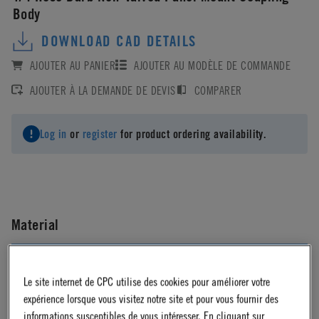
Body
DOWNLOAD CAD DETAILS
AJOUTER AU PANIER
AJOUTER AU MODÈLE DE COMMANDE
AJOUTER À LA DEMANDE DE DEVIS
COMPARER
Log in
or
register
for product ordering availability.
Material
Brass
Le site internet de CPC utilise des cookies pour améliorer votre
expérience lorsque vous visitez notre site et pour vous fournir des
Material Finish
informations susceptibles de vous intéresser. En cliquant sur