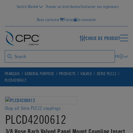
Switch Market
Trouver un distributeur
Contacter nos ingénieurs
Nous contacter
Panier
Se connecter
CHOIX DE PRODUIT
FR
FRANÇAIS
GENERAL PURPOSE
PRODUCTS
VALVED
SÉRIE PLC12
PLCD4200612
Shop all Série PLC12 couplings
PLCD4200612
3/8 Hose Barb Valved Panel Mount Coupling Insert