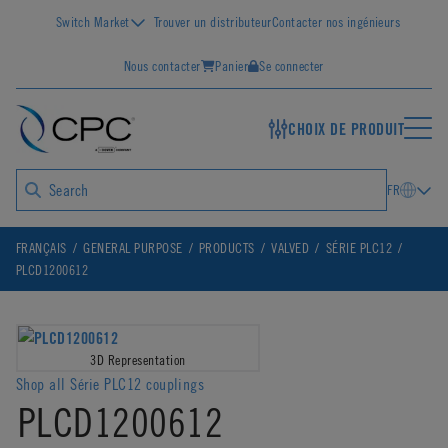
Switch Market
Trouver un distributeur
Contacter nos ingénieurs
Nous contacter
Panier
Se connecter
CHOIX DE PRODUIT
FR
FRANÇAIS
GENERAL PURPOSE
PRODUCTS
VALVED
SÉRIE PLC12
PLCD1200612
3D Representation
Shop all Série PLC12 couplings
PLCD1200612