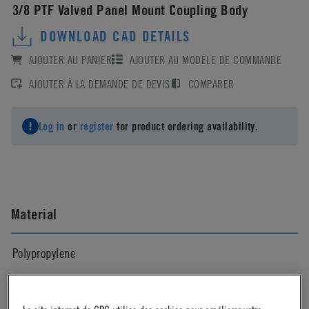
3/8 PTF Valved Panel Mount Coupling Body
DOWNLOAD CAD DETAILS
AJOUTER AU PANIER
AJOUTER AU MODÈLE DE COMMANDE
AJOUTER À LA DEMANDE DE DEVIS
COMPARER
Log in
or
register
for product ordering availability.
Material
Polypropylene
Material Finish