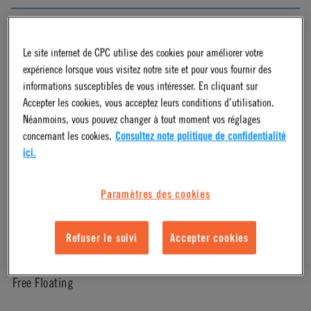
Natural
Le site internet de CPC utilise des cookies pour améliorer votre
expérience lorsque vous visitez notre site et pour vous fournir des
Pressure Range
informations susceptibles de vous intéresser. En cliquant sur
Accepter les cookies, vous acceptez leurs conditions d’utilisation.
Vacuum to 120 psi, 8.3 bar
Néanmoins, vous pouvez changer à tout moment vos réglages
concernant les cookies.
Consultez note politique de confidentialité
ici.
Color
Paramètres des cookies
White
Refuser le suivi
Accepter cookies
Mounting Option
Free Floating