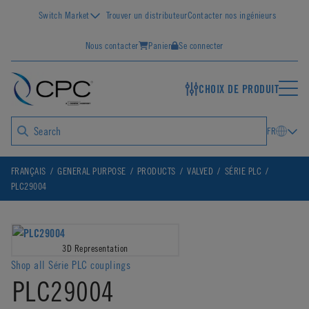
Switch Market
Trouver un distributeur
Contacter nos ingénieurs
Nous contacter
Panier
Se connecter
CHOIX DE PRODUIT
FR
FRANÇAIS
GENERAL PURPOSE
PRODUCTS
VALVED
SÉRIE PLC
PLC29004
3D Representation
Shop all Série PLC couplings
PLC29004