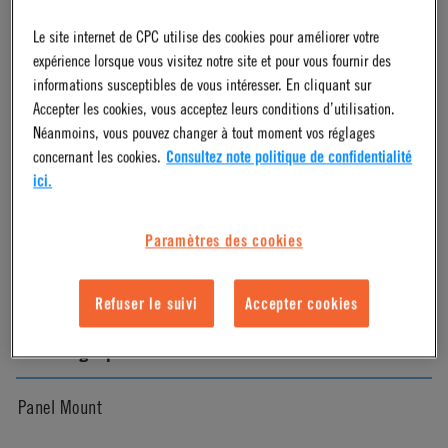
Le site internet de CPC utilise des cookies pour améliorer votre
Chrome
expérience lorsque vous visitez notre site et pour vous fournir des
informations susceptibles de vous intéresser. En cliquant sur
Pressure Range
Accepter les cookies, vous acceptez leurs conditions d’utilisation.
Néanmoins, vous pouvez changer à tout moment vos réglages
concernant les cookies.
Consultez note politique de confidentialité
Vacuum to 250 psi, 17.3 bar
ici.
Color
Paramètres des cookies
Metallic
Refuser le suivi
Accepter cookies
Mounting Option
Panel Mount