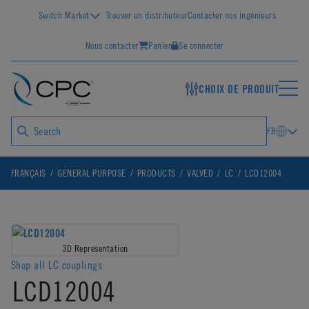
Switch Market
Trouver un distributeur
Contacter nos ingénieurs
Nous contacter
Panier
Se connecter
CHOIX DE PRODUIT
FR
FRANÇAIS
GENERAL PURPOSE
PRODUCTS
VALVED
LC
LCD12004
3D Representation
Shop all LC couplings
LCD12004