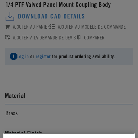
1/4 PTF Valved Panel Mount Coupling Body
DOWNLOAD CAD DETAILS
AJOUTER AU PANIER
AJOUTER AU MODÈLE DE COMMANDE
AJOUTER À LA DEMANDE DE DEVIS
COMPARER
Log in
or
register
for product ordering availability.
Material
Brass
Material Finish