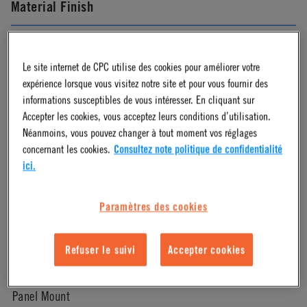
Material Finish
Chrome
Le site internet de CPC utilise des cookies pour améliorer votre
expérience lorsque vous visitez notre site et pour vous fournir des
Pressure Range
informations susceptibles de vous intéresser. En cliquant sur
Accepter les cookies, vous acceptez leurs conditions d’utilisation.
Vacuum to 250 psi, 17.3 bar
Néanmoins, vous pouvez changer à tout moment vos réglages
concernant les cookies.
Consultez note politique de confidentialité
ici.
Color
Paramètres des cookies
Metallic
Refuser le suivi
Accepter cookies
Mounting Option
Panel Mount