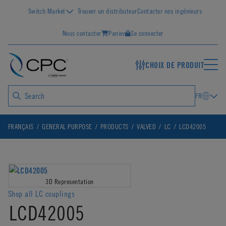
Switch Market
Trouver un distributeur
Contacter nos ingénieurs
Nous contacter
Panier
Se connecter
CHOIX DE PRODUIT
FR
FRANÇAIS
GENERAL PURPOSE
PRODUCTS
VALVED
LC
LCD42005
3D Representation
Shop all LC couplings
LCD42005