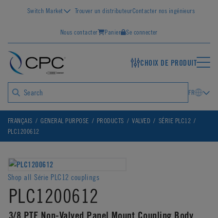
Switch Market
Trouver un distributeur
Contacter nos ingénieurs
Nous contacter
Panier
Se connecter
CHOIX DE PRODUIT
FR
FRANÇAIS
GENERAL PURPOSE
PRODUCTS
VALVED
SÉRIE PLC12
PLC1200612
Shop all Série PLC12 couplings
PLC1200612
3/8 PTF Non-Valved Panel Mount Coupling Body