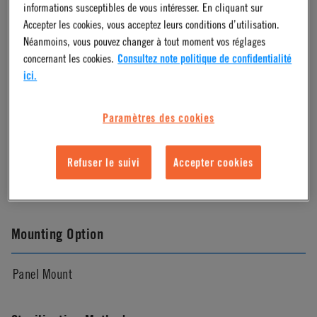
informations susceptibles de vous intéresser. En cliquant sur
Almond
Accepter les cookies, vous acceptez leurs conditions d’utilisation.
Néanmoins, vous pouvez changer à tout moment vos réglages
concernant les cookies.
Consultez note politique de confidentialité
Pressure Range
ici.
Vacuum to 120 psi, 8.3 bar
Paramètres des cookies
Color
Refuser le suivi
Accepter cookies
Almond
Mounting Option
Panel Mount