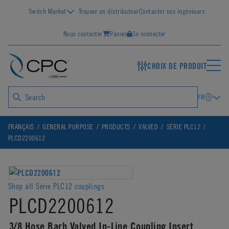
Switch Market
Trouver un distributeur
Contacter nos ingénieurs
Nous contacter
Panier
Se connecter
CHOIX DE PRODUIT
FR
FRANÇAIS
GENERAL PURPOSE
PRODUCTS
VALVED
SÉRIE PLC12
PLCD2200612
Shop all Série PLC12 couplings
PLCD2200612
3/8 Hose Barb Valved In-Line Coupling Insert