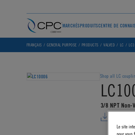
MARCHÉS
PRODUITS
CENTRE DE CONNAI
FRANÇAIS
GENERAL PURPOSE
PRODUCTS
VALVED
LC
LC1
Shop all LC coupli
LC10
3/8 NPT Non-V
DOWNLO
Le site int
pour vous f