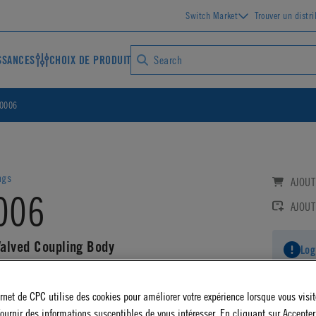
Switch Market
Trouver un distr
SSANCES
CHOIX DE PRODUIT
0006
ngs
AJOUT
006
AJOUT
alved Coupling Body
Log
AD CAD DETAILS
ernet de CPC utilise des cookies pour améliorer votre expérience lorsque vous visite
ournir des informations susceptibles de vous intéresser. En cliquant sur Accepter