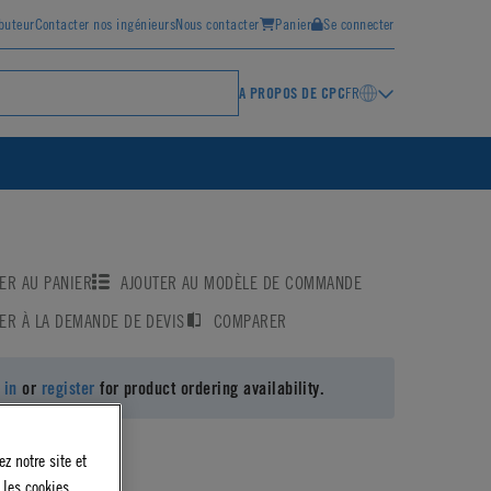
ibuteur
Contacter nos ingénieurs
Nous contacter
Panier
Se connecter
A PROPOS DE CPC
FR
ER AU PANIER
AJOUTER AU MODÈLE DE COMMANDE
ER À LA DEMANDE DE DEVIS
COMPARER
 in
or
register
for product ordering availability.
z notre site et
 les cookies,