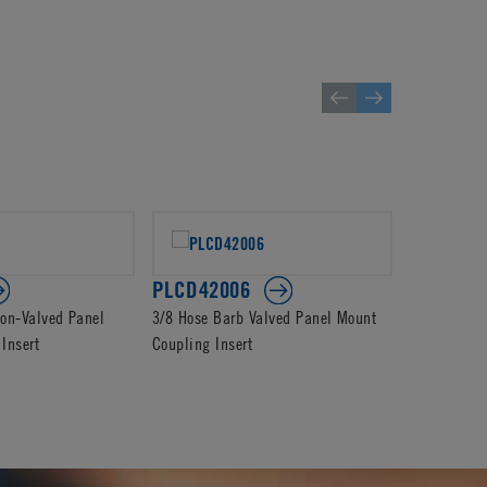
PLCD42006
PLC2300
on-Valved Panel
3/8 Hose Barb Valved Panel Mount
3/8 Hose B
Insert
Coupling Insert
Coupling In