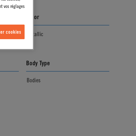
nt vos réglages
Color
er cookies
Metallic
Body Type
Bodies