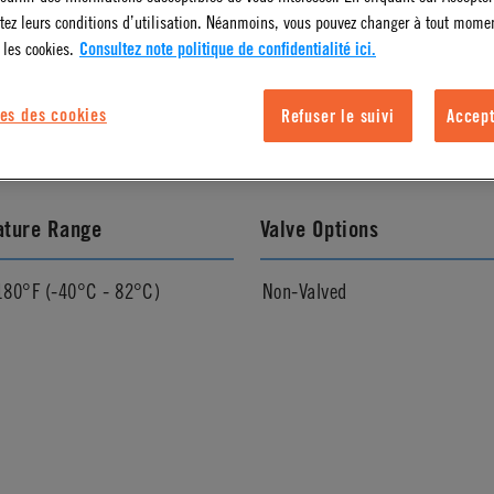
tez leurs conditions d’utilisation. Néanmoins, vous pouvez changer à tout mome
 les cookies.
Consultez note politique de confidentialité ici.
l Finish
Pressure Range
es des cookies
Refuser le suivi
Accept
Vacuum to 250 psi, 17.3 bar
ature Range
Valve Options
180°F (-40°C - 82°C)
Non-Valved