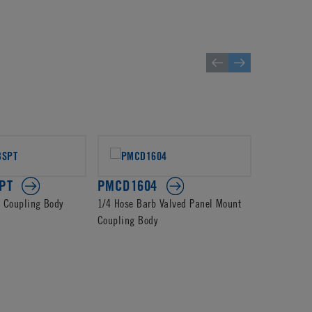
PT
PMCD1604
PMC160
d Coupling Body
1/4 Hose Barb Valved Panel Mount
3/16 Hose 
Coupling Body
Mount Coup