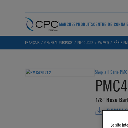
MARCHÉS
PRODUITS
CENTRE DE CONNAI
FRANÇAIS
GENERAL PURPOSE
PRODUCTS
VALVED
SÉRIE P
Shop all Série PMC
PMC4
1/8" Hose Bar
DOWNLO
Le site int