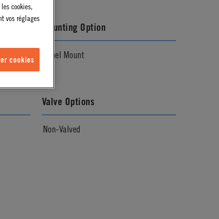
 les cookies,
nt vos réglages
Mounting Option
Panel Mount
er cookies
Valve Options
Non-Valved