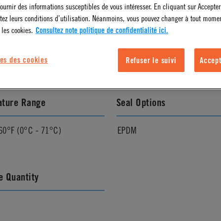
ournir des informations susceptibles de vous intéresser. En cliquant sur Accepter
tez leurs conditions d’utilisation. Néanmoins, vous pouvez changer à tout mome
l Finish
Pressure Range
 les cookies.
Consultez note politique de confidentialité ici.
Vacuum to 120 psi, 8.3 bar
es des cookies
Refuser le suivi
Accept
ature Range
Seal Options
60°F (0°C - 71°C)
EPDM
 Quantity