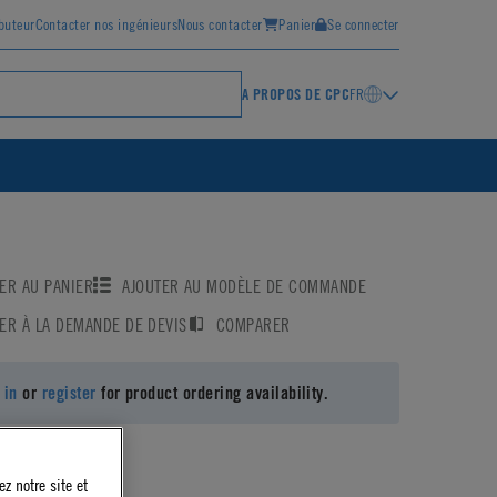
ibuteur
Contacter nos ingénieurs
Nous contacter
Panier
Se connecter
A PROPOS DE CPC
FR
ER AU PANIER
AJOUTER AU MODÈLE DE COMMANDE
ER À LA DEMANDE DE DEVIS
COMPARER
 in
or
register
for product ordering availability.
z notre site et