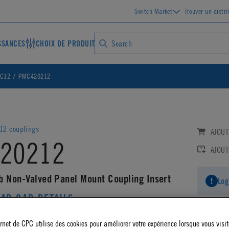
Switch Market
Trouver un distr
SSANCES
CHOIX DE PRODUIT
MC12
PMC420212
12 couplings
AJOUT
20212
AJOUT
b Non-Valved Panel Mount Coupling Insert
Log
AD CAD DETAILS
ernet de CPC utilise des cookies pour améliorer votre expérience lorsque vous visite