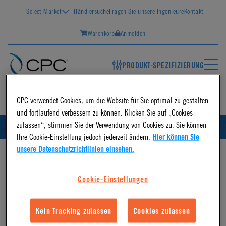
Select Market
Händlersuche
Fragen Sie unsere Ingenieure
Kontakt
Warenkorb
Anmelden
PRODUKT-SPEZIFIZIERUNG
DE
CPC verwendet Cookies, um die Website für Sie optimal zu gestalten
und fortlaufend verbessern zu können. Klicken Sie auf „Cookies
zulassen“, stimmen Sie der Verwendung von Cookies zu. Sie können
DEUTSCH
ID
Ihre Cookie-Einstellung jedoch jederzeit ändern.
Hier können Sie
unsere Datenschutzrichtlinien einsehen.
Cookie-Einstellungen
Kein Tracking zulassen
Cookies zulassen