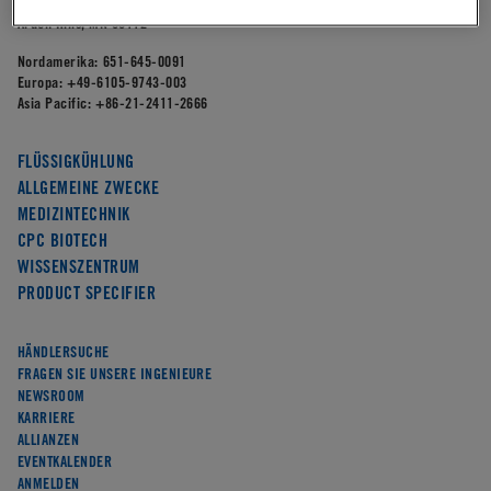
4200 W. Round Lake Road,
Arden Hills, MN 55112
Nordamerika:
651-645-0091
Europa:
+49-6105-9743-003
Asia Pacific:
+86-21-2411-2666
FLÜSSIGKÜHLUNG
ALLGEMEINE ZWECKE
MEDIZINTECHNIK
CPC BIOTECH
WISSENSZENTRUM
PRODUCT SPECIFIER
HÄNDLERSUCHE
FRAGEN SIE UNSERE INGENIEURE
NEWSROOM
KARRIERE
ALLIANZEN
EVENTKALENDER
ANMELDEN