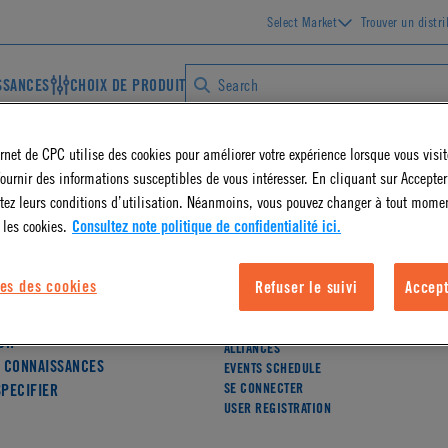
Select Market
Trouver un distr
SSANCES
CHOIX DE PRODUIT
ernet de CPC utilise des cookies pour améliorer votre expérience lorsque vous visite
ournir des informations susceptibles de vous intéresser. En cliquant sur Accepter
tez leurs conditions d’utilisation. Néanmoins, vous pouvez changer à tout mome
 les cookies.
Consultez note politique de confidentialité ici.
TROUVER UN DISTRIBUTEUR
OLING
es des cookies
Refuser le suivi
Accept
CONTACTER NOS INGÉNIEURS
PURPOSE
NEWS ROOM
CAREERS
CH
ALLIANCES
 CONNAISSANCES
EVENTS SCHEDULE
SE CONNECTER
PECIFIER
USER REGISTRATION