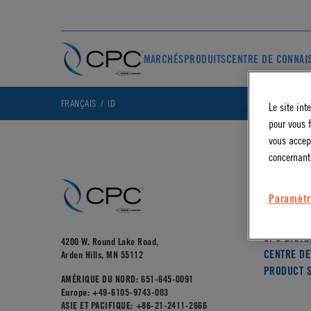
MARCHÉS
PRODUITS
CENTRE DE CONNAI
FRANÇAIS
ID
Le site int
pour vous f
vous accep
concernant
LIQUID CO
Paramètr
GENERAL 
MEDICAL
CPC BIOTE
4200 W. Round Lake Road,
CENTRE DE
Arden Hills, MN 55112
PRODUCT S
AMÉRIQUE DU NORD:
651-645-0091
Europe:
+49-6105-9743-003
ASIE ET PACIFIQUE:
+86-21-2411-2666