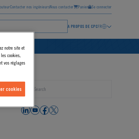
ibuteur
Contacter nos ingénieurs
Nous contacter
Panier
Se connecter
A PROPOS DE CPC
FR
z notre site et
 les cookies,
nt vos réglages
er cookies