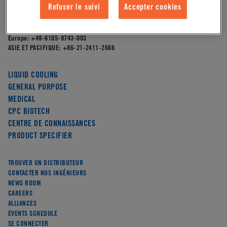
4200 W. Round Lake Road,
Refuser le suivi
Accepter cookies
Arden Hills, MN 55112
AMÉRIQUE DU NORD:
651-645-0091
Europe:
+49-6105-9743-003
ASIE ET PACIFIQUE:
+86-21-2411-2666
LIQUID COOLING
GENERAL PURPOSE
MEDICAL
CPC BIOTECH
CENTRE DE CONNAISSANCES
PRODUCT SPECIFIER
TROUVER UN DISTRIBUTEUR
CONTACTER NOS INGÉNIEURS
NEWS ROOM
CAREERS
ALLIANCES
EVENTS SCHEDULE
SE CONNECTER