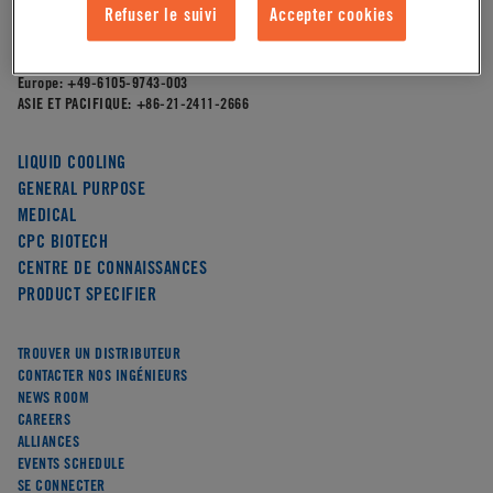
4200 W. Round Lake Road,
Refuser le suivi
Accepter cookies
Arden Hills, MN 55112
AMÉRIQUE DU NORD:
651-645-0091
Europe:
+49-6105-9743-003
ASIE ET PACIFIQUE:
+86-21-2411-2666
LIQUID COOLING
GENERAL PURPOSE
MEDICAL
CPC BIOTECH
CENTRE DE CONNAISSANCES
PRODUCT SPECIFIER
TROUVER UN DISTRIBUTEUR
CONTACTER NOS INGÉNIEURS
NEWS ROOM
CAREERS
ALLIANCES
EVENTS SCHEDULE
SE CONNECTER