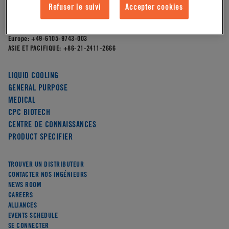
4200 W. Round Lake Road,
Refuser le suivi
Accepter cookies
Arden Hills, MN 55112
AMÉRIQUE DU NORD:
651-645-0091
Europe:
+49-6105-9743-003
ASIE ET PACIFIQUE:
+86-21-2411-2666
LIQUID COOLING
GENERAL PURPOSE
MEDICAL
CPC BIOTECH
CENTRE DE CONNAISSANCES
PRODUCT SPECIFIER
TROUVER UN DISTRIBUTEUR
CONTACTER NOS INGÉNIEURS
NEWS ROOM
CAREERS
ALLIANCES
EVENTS SCHEDULE
SE CONNECTER