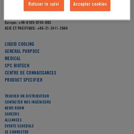
4200 W. Round Lake Road,
Refuser le suivi
Accepter cookies
Arden Hills, MN 55112
AMÉRIQUE DU NORD:
651-645-0091
Europe:
+49-6105-9743-003
ASIE ET PACIFIQUE:
+86-21-2411-2666
LIQUID COOLING
GENERAL PURPOSE
MEDICAL
CPC BIOTECH
CENTRE DE CONNAISSANCES
PRODUCT SPECIFIER
TROUVER UN DISTRIBUTEUR
CONTACTER NOS INGÉNIEURS
NEWS ROOM
CAREERS
ALLIANCES
EVENTS SCHEDULE
SE CONNECTER