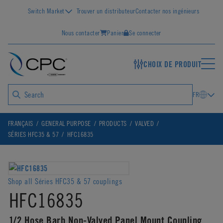
Switch Market
Trouver un distributeur
Contacter nos ingénieurs
Nous contacter
Panier
Se connecter
CHOIX DE PRODUIT
FR
FRANÇAIS
GENERAL PURPOSE
PRODUCTS
VALVED
SÉRIES HFC35 & 57
HFC16835
Shop all Séries HFC35 & 57 couplings
HFC16835
1/2 Hose Barb Non-Valved Panel Mount Coupling