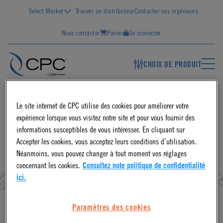
Select Market
Trouver un distributeur
Contacter nos ingénieurs
Nous contacter
Panier
Se connecter
CHOIX DE PRODUIT
FR
Le site internet de CPC utilise des cookies pour améliorer votre
expérience lorsque vous visitez notre site et pour vous fournir des
Products
informations susceptibles de vous intéresser. En cliquant sur
Content
Accepter les cookies, vous acceptez leurs conditions d’utilisation.
Show More
Néanmoins, vous pouvez changer à tout moment vos réglages
concernant les cookies.
Consultez note politique de confidentialité
ici.
Paramètres des cookies