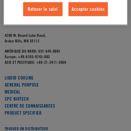
Refuser le suivi
Accepter cookies
4200 W. Round Lake Road,
Arden Hills, MN 55112
AMÉRIQUE DU NORD:
651-645-0091
Europe:
+49-6105-9743-003
ASIE ET PACIFIQUE:
+86-21-2411-2666
LIQUID COOLING
GENERAL PURPOSE
MEDICAL
CPC BIOTECH
CENTRE DE CONNAISSANCES
PRODUCT SPECIFIER
TROUVER UN DISTRIBUTEUR